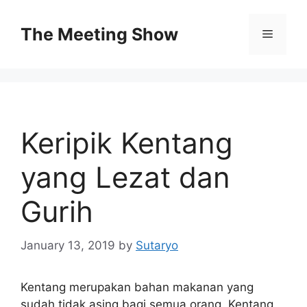
Skip
to
The Meeting Show
Menu
content
Keripik Kentang
yang Lezat dan
Gurih
January 13, 2019
by
Sutaryo
Kentang merupakan bahan makanan yang
sudah tidak asing bagi semua orang. Kentang